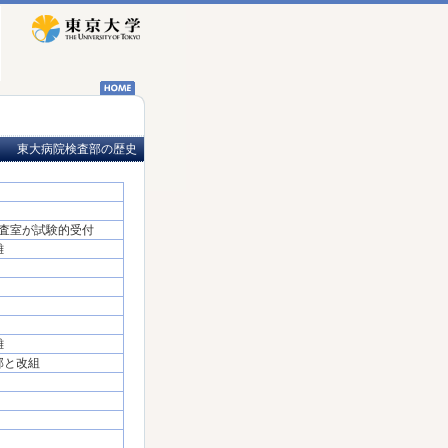
東大病院検査部の歴史
査室が試験的受付
離
離
部と改組