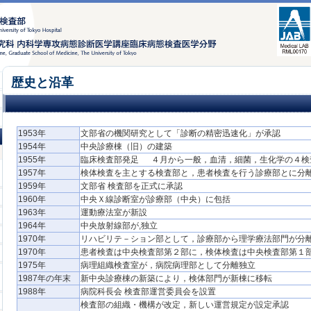
歴史と沿革
1953年
文部省の機関研究として「診断の精密迅速化」が承認
1954年
中央診療棟（旧）の建築
1955年
臨床検査部発足 ４月から一般，血清，細菌，生化学の４検
1957年
検体検査を主とする検査部と，患者検査を行う診療部とに分
1959年
文部省 検査部を正式に承認
1960年
中央Ｘ線診断室が診療部（中央）に包括
1963年
運動療法室が新設
1964年
中央放射線部が,独立
1970年
リハビリテ－ション部として，診療部から理学療法部門が分
1970年
患者検査は中央検査部第２部に，検体検査は中央検査部第１
1975年
病理組織検査室が，病院病理部として分離独立
1987年の年末
新中央診療棟の新築により，検体部門が新棟に移転
1988年
病院科長会 検査部運営委員会を設置
検査部の組織・機構が改定，新しい運営規定が設定承認