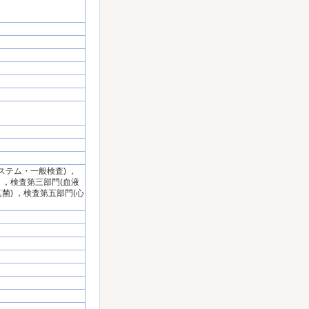
テム・一般検査) ，
 ，検査第三部門(血液
菌) ，検査第五部門(心