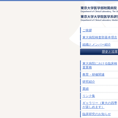
ご挨拶
東大病院検査部基本理念
組織とメンバー紹介
歴史と沿革
東大病院における臨床検
査業務
教育・研修関連
研究紹介
業績
リンク集
ギャラリー（東大の四季
が楽しめます）
臨床研究のお知らせ