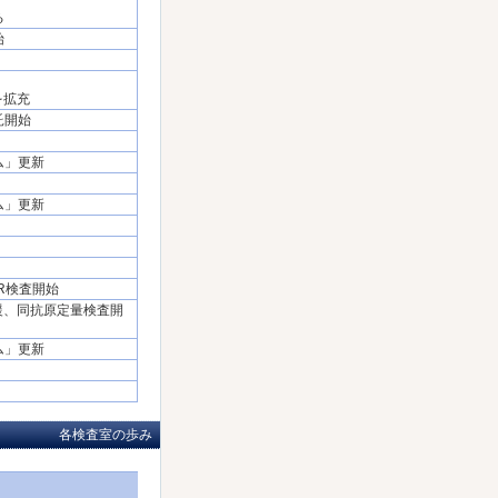
る
始
を拡充
託開始
ム」更新
ム」更新
CR検査開始
支援、同抗原定量検査開
ム」更新
各検査室の歩み