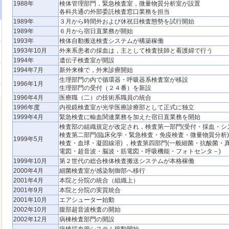
1988年
検体管理部門，緊急検査室，微量物質分析室が設置
各科共通の外部委託検査窓口業務を担当
1989年
３月から時間外および休祝日検査態勢を試行開始
1989年
６月から宿日直業務が開始
1993年
検体自動搬送検査システムが構築稼働
1993年10月
外来系患者の採血は，主として検査技師と看護婦で行う
1994年
遺伝子検査室が開設
1994年7月
新外来棟で，外来診療開始
生理部門の内で循環器・呼吸器系検査室が移設
1996年1月
生理部門の受付（２４番）を新設
1996年4月
医療職（二）の技術系職員の統合
1996年度
内視鏡検査室が光学医療診療部として正式に独立
1999年4月
緊急検査に輸血関連業務を加えた宿日直業務を開始
検査部の組織規定が改定され，検査第一部門(受付・採血・シス
検査第二部門(臨床化学・緊急検査・免疫検査・微量物質分析)
1999年5月
検査・血球・凝固線溶) ，検査第四部門(一般細菌・抗酸菌・真
電図・超音波・脳波・筋電図・呼吸機能・フォトセンタ－)
1999年10月
第２世代の総合検体検査搬送システムが本格稼働
2000年4月
細菌検査室が感染制御部へ移行
2001年4月
本院と分院の統合（組織上）
2001年9月
本院と分院の実質統合
2001年10月
エアシューター始動
2002年10月
腹部超音波検査の開始
2002年12月
病棟検査部門の開設