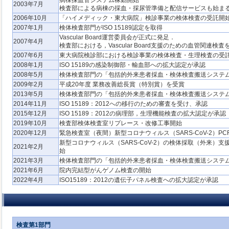
病棟採血管システム稼動開始
2003年7月
検査部による病棟の採血・採尿管準備と配信サービスも始ま
2006年10月
「ハイメディック・東大病院」検診事業の検体検査の受託開
2007年1月
検体検査部門がISO 15189認定を取得
Vascular Board運営委員会が正式に発足．
2007年4月
検査部における，Vascular Board支援のための血管関連検査
2007年6月
東大病院検診部における検診事業の検体検査・生理検査の受
2008年1月
ISO 15189の感染制御部・輸血部への拡大認定が承認
2008年5月
検体検査部門の「包括的外来患者採血・検体検査搬送システ
2009年2月
平成20年度 業務改善総長賞（特別賞）を受賞
2013年5月
検体検査部門の「包括的外来患者採血・検体検査搬送システ
2014年11月
ISO 15189：2012への移行のための審査を受け、承認
2015年12月
ISO 15189：2012の病理部，生理機能検査の拡大認定が承認
2019年10月
検査部検体検査室リプレース・改修工事開始
2020年12月
緊急検査室（夜間）新型コロナウィルス（SARS-CoV-2）P
新型コロナウィルス（SARS-CoV-2）の検体採取（外来）
2021年2月
始
2021年3月
検体検査部門の「包括的外来患者採血・検体検査搬送システ
2021年6月
院内完結型がんゲノム検査の開始
2022年4月
ISO15189：2012の遺伝子パネル検査への拡大認定が承認
検査第1部門